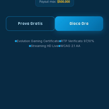
Payout max:
$500.000
Prova Gratis
Gioca Ora
Evolution Gaming Certificato
RTP Verificato 97,10%
Streaming HD Live
WCAG 2.1 AA